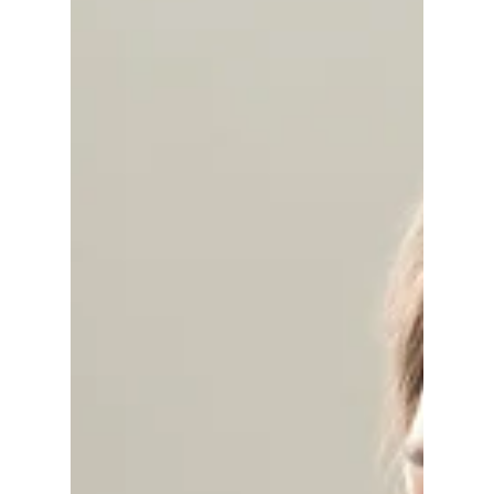
Marion, mère de 3 enfants qui a choisi
le CNED
Maman française de 3 enfants, nous vivons à
l’étranger depuis 2007. Nous pensons que
l’intégration dans un pays se fait notamment en...