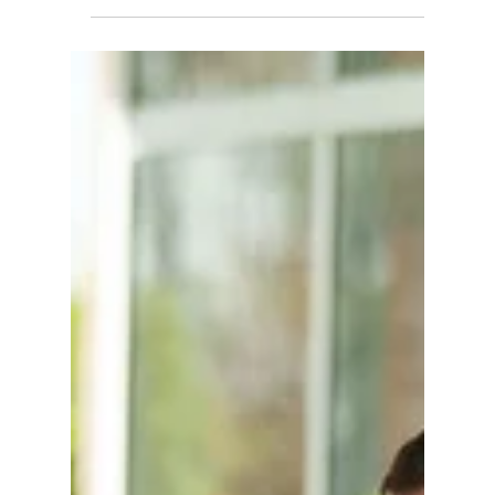
Tutoring London dans la presse :
portrait de Stephanie Abisror
Découvrez l’article publié par
françaisalondres.com sur Stephanie Abisror,
fondatrice de Tutoring London et spécialiste de
l’éducation des expatriés français.