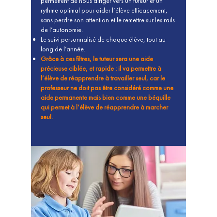
permettent de nous diriger vers un tuteur et un
rythme optimal pour aider l’élève efficacement,
sans perdre son attention et le remettre sur les rails
de l’autonomie.
Le suivi personnalisé de chaque élève, tout au
long de l’année.
Grâce à ces filtres, le tuteur sera une aide
précieuse ciblée, et rapide : il va permettre à
l’élève de réapprendre à travailler seul, car le
professeur ne doit pas être considéré comme une
aide permanente mais bien comme une béquille
qui permet à l’élève de réapprendre à marcher
seul.