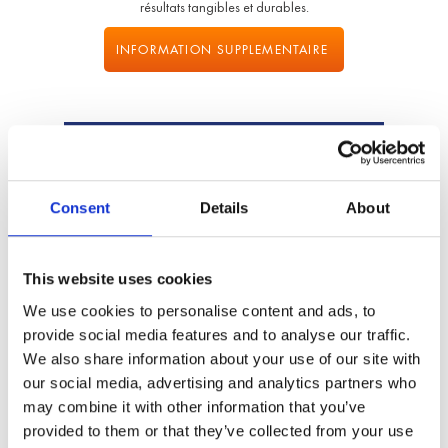
résultats tangibles et durables.
INFORMATION SUPPLEMENTAIRE
Pourquoi avoir créé une structure de soutien scolaire
à domicile ?
Consent
Details
About
Stéphanie,professeur de philosophie,à Londres
depuis 2001, commence par donner des cours
This website uses cookies
particuliers. Face à une demande grandissante de la
communauté française en terme de tutorat Cned et de
We use cookies to personalise content and ads, to
soutien scolaire, elle decide de fonder Fast Tutoring,
provide social media features and to analyse our traffic.
aujourd’hui, devenu Tutoring London, c’est plus de
We also share information about your use of our site with
100 professeurs qualifiés pour du soutien scolaire sur
our social media, advertising and analytics partners who
mesure à domicile ou en ligne.
may combine it with other information that you’ve
Comment s’explique cette forte demande en matière
provided to them or that they’ve collected from your use
de soutien scolaire à domicile ?