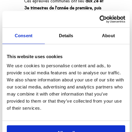
Ces épreuves communes ont lieu 
aux 2e et 
3e trimestres de l'année de première, puis 
au 3e trimestre de l'année de terminale.
L'organisation relève des établissements.
Ces épreuves comptent pour 30% de la 
Consent
Details
About
note finale de bac.
Pour garantir l'égalité entre les candidats et 
les établissements scolaires, une 
"banque 
This website uses cookies
nationale numérique de sujets"
 est mise en 
place, les copies anonymes sont corrigées 
We use cookies to personalise content and ads, to
par d'autres professeurs que ceux de l'élève. 
provide social media features and to analyse our traffic.
We also share information about your use of our site with
our social media, advertising and analytics partners who
La première session de ces épreuves est 
may combine it with other information that you’ve
programmée pour les élèves de première 
provided to them or that they’ve collected from your use
entre fin janvier et début mars et les 
of their services.
évaluera en histoire-géographie et en 
langues (LV1 et LV2).