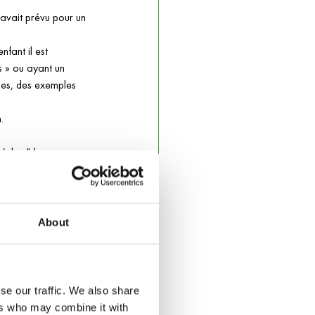
 avait prévu pour un 
nfant il est 
s » ou ayant un 
iques, des exemples 
. 
 échec" (par 
orts : en montrant à 
fficulté des 
up aider à la 
About
enfant, il y a des 
que rencontrent 
e énorme formation 
se our traffic. We also share
stion à laquelle 
ers who may combine it with