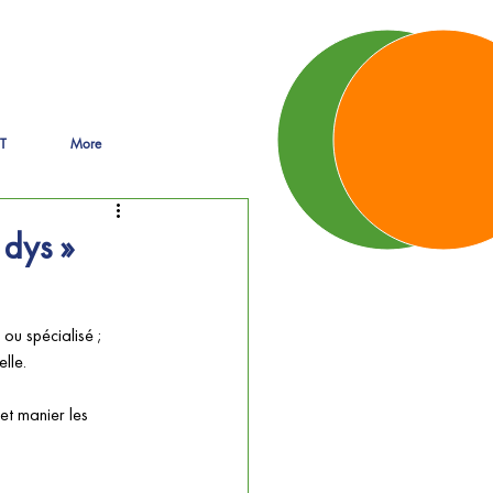
T
More
 dys »
ou spécialisé ; 
lle.
et manier les 