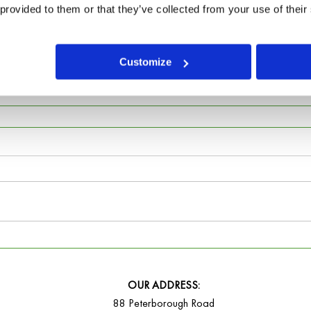
te de nombreuses plateformes ou sites internet qui propose des outils et d
 provided to them or that they’ve collected from your use of their
 enfants à besoins particuliers ! 
Customize
OUR ADDRESS:
88 Peterborough Road