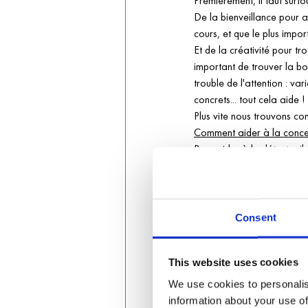
Premièrement, il faut surtou
De la bienveillance pour a
cours, et que le plus impor
Et de la créativité pour tr
important de trouver la b
trouble de l'attention : var
concrets... tout cela aide !
Plus vite nous trouvons co
Comment aider à la conce
Pour aider à la détente, il
exemple le calcul mental po
l'enfant qu'il y arrive, on
objectifs jusqu'à atteindre l
Comme dit avant, les cha
Consent
concentration des enfants. 
supports et des outils à év
This website uses cookies
l'enfant !
Dans le cas où on travaille
We use cookies to personalis
pour y arriver ! Avant les p
information about your use of