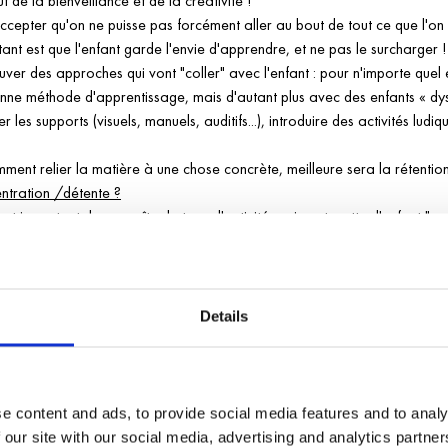
t de la bienveillance et de la créativité !
ccepter qu'on ne puisse pas forcément aller au bout de tout ce que l'on
tant est que l'enfant garde l'envie d'apprendre, et ne pas le surcharger !
ouver des approches qui vont "coller" avec l'enfant : pour n'importe quel e
onne méthode d'apprentissage, mais d'autant plus avec des enfants « dy
ier les supports (visuels, manuels, auditifs...), introduire des activités lud
mment relier la matière à une chose concrète, meilleure sera la rétention
ntration /détente ?
 est important de connaître le type d'activités qui vont mettre l'enfant "en
ur un enfant dyscalculique), et les éviter, tout en renforçant ses points f
 va gagner sa concentration et son attention, et augmenter pas à pas la di
e but.
ngements de supports ou des méthodes d'apprentissage peuvent beauco
Details
Selon le type de « dys » ou de trouble de l'attention, ou simplement de l'
iter, et d'autres à privilégier, mais tout dépend vraiment des problèmes 
 avec un enfant « dys », il faut se rassurer : pas besoin d'avoir fait un
e content and ads, to provide social media features and to analy
remiers cours, il est bien de se renseigner un peu sur la difficulté en que
 our site with our social media, advertising and analytics partn