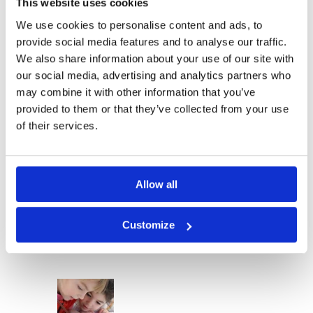
étudiés en classe.
This website uses cookies
Ce cours particulier n’est donc pas à 
We use cookies to personalise content and ads, to
mélanger aux cours magistraux.
provide social media features and to analyse our traffic.
Grâce à cet accompagnement personnalisé, 
We also share information about your use of our site with
l’élève est certain de recevoir l’aide dont il a 
our social media, advertising and analytics partners who
besoin selon son profile et ses difficultés.
may combine it with other information that you’ve
Le tuteur saura reprendre les sujets les moins 
provided to them or that they’ve collected from your use
compris et adapter son tutorat en fonction 
of their services.
de son élève.
Cette deuxième approche facilitera ainsi le 
parcours scolaire des étudiants.
Allow all
Voilà pourquoi Tutoring London tient à 
remercier ses clients pour leur fidélité et 
inviter de nouvelles familles à rejoindre 
Customize
l’aventure.